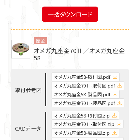
火打金物・たる木固定金物
一括ダウンロード
梁受け金物・大引き受け金物
座金
オメガ丸座金70Ⅱ／オメガ丸座金
スチール束・土台・基礎関連
58
オメガ丸座金58-取付図.pdf
ビス、釘、ナット、他
オメガ丸座金70Ⅱ-取付図.pdf
取
付
参
考
図
オメガ丸座金58-製品図.pdf
ステンレス金物
オメガ丸座金70Ⅱ-製品図.pdf
オメガ丸座金58-取付図.zip
2×4用金物関連
オメガ丸座金70Ⅱ-取付図.zip
C
A
D
デ
ー
タ
オメガ丸座金58-製品図.zip