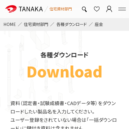
住宅資材部門
HOME
住宅資材部門
各種ダウンロード
座金
トップページ
各種ダウンロード
中大規模非住宅対応金物
Download
オメガメタルブレース
新・つくば耐力壁
T-WOOD FRAME
資料（認定書・試験成績書・CADデータ等）をダウン
ロードしたい製品名を入力してください。
ユーザー登録をされていない場合は「一括ダウンロ
SSマルチ
リフォーム金物
ード」に鍵付き資料は含まれません。