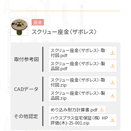
T-WOOD FRAME
SSマルチ
ビス、釘、ナット、他
ステンレス金物
リフォーム金物
座金
エコネクター
2×4用金物関連
スクリュー座金〈ザボレス〉
筋かい接合金物
換気関連商品
スクリュー座金〈ザボレス〉-取
付図.pdf
取
付
参
考
図
柱接合金物
スクリュー座金〈ザボレス〉-製
品図.pdf
スクリュー座金〈ザボレス〉-取
ホールダウン金物関連
付図.zip
C
A
D
デ
ー
タ
スクリュー座金〈ザボレス〉-製
品図.zip
羽子板ボルト・短ざく金物
めり込み耐力計算書.pdf
そ
の
他
認
定
ハウスプラス住宅保証（株） HP
座金
評価(木)-25-001.zip