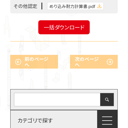
火打金物・たる木固定金物
そ
の
他
認
定
めり込み耐力計算書.pdf
梁受け金物・大引き受け金物
一括ダウンロード
スチール束・土台・基礎関連
拠点紹介
前のページ
次のページ
ビス、釘、ナット、他
よくある質問
へ
へ
サステナビリティ
ステンレス金物
お問い合わせ
2×4用金物関連
お知らせ
カテゴリで探す