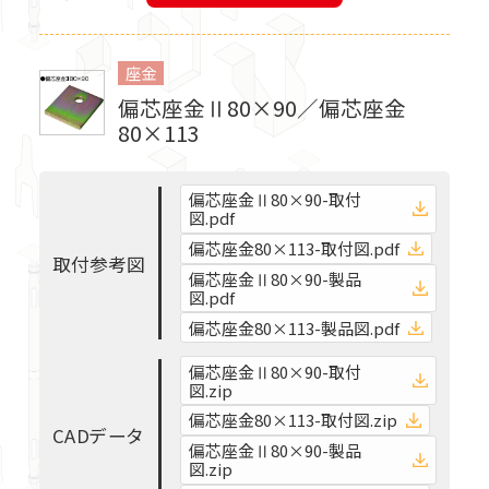
座金
偏芯座金Ⅱ80×90／偏芯座金
80×113
偏芯座金Ⅱ80×90-取付
図.pdf
中大規模非住宅対応金物
偏芯座金80×113-取付図.pdf
取
付
参
考
図
偏芯座金Ⅱ80×90-製品
図.pdf
オメガメタルブレース
偏芯座金80×113-製品図.pdf
偏芯座金Ⅱ80×90-取付
新・つくば耐力壁
図.zip
偏芯座金80×113-取付図.zip
C
A
D
デ
ー
タ
偏芯座金Ⅱ80×90-製品
T-WOOD FRAME
SSマルチ
図.zip