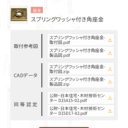
座金
私たちの強み
スプリングワッシャ付き角座金
製販一貫品質
技術力
スプリングワッシャ付き角座金-
取付図.pdf
取
付
参
考
図
スプリングワッシャ付き角座金-
各種ダウンロード
製品図.pdf
スプリングワッシャ付き角座金-
取付図.zip
Webカタログ
C
A
D
デ
ー
タ
スプリングワッシャ付き角座金-
製品図.zip
事例紹介
公財・日本住宅・木材技術セン
マークがついているデータは
ター D15A15-02.pdf
同
等
認
定
ユーザー限定でダウンロードいただけます。
公財・日本住宅・木材技術セン
ター D15D17-02.pdf
ログイン