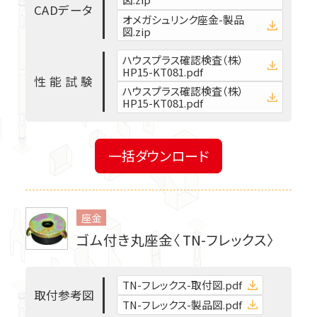
C
A
D
デ
ー
タ
オメガシュリンク座金-製品
図.zip
ハウスプラス確認検査（株）
HP15-KT081.pdf
性
能
試
験
ハウスプラス確認検査（株）
HP15-KT081.pdf
一括ダウンロード
座金
ゴム付き丸座金〈 TN-フレックス〉
TN-フレックス-取付図.pdf
取
付
参
考
図
TN-フレックス-製品図.pdf