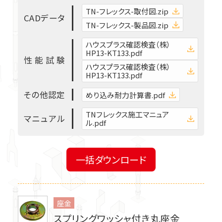
TN-フレックス-取付図.zip
C
A
D
デ
ー
タ
TN-フレックス-製品図.zip
ハウスプラス確認検査（株）
HP13-KT133.pdf
性
能
試
験
ハウスプラス確認検査（株）
HP13-KT133.pdf
そ
の
他
認
定
めり込み耐力計算書.pdf
TNフレックス施工マニュア
マ
ニ
ュ
ア
ル
ル.pdf
一括ダウンロード
座金
スプリングワッシャ付き丸座金