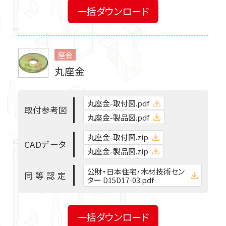
一括ダウンロード
はじめての方はこちら
新規ユーザー登録
座金
丸座金
丸座金-取付図.pdf
取
付
参
考
図
丸座金-製品図.pdf
丸座金-取付図.zip
C
A
D
デ
ー
タ
丸座金-製品図.zip
公財・日本住宅・木材技術セン
同
等
認
定
ター D15D17-03.pdf
一括ダウンロード