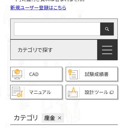
新規ユーザー登録はこちら
筋かい接合金物
柱接合金物
ホールダウン金物関連
カテゴリで探す
羽子板ボルト・短ざく金物
座金
中大規模非住宅対応金物
火打金物・たる木固定金物
CAD
試験成績書
オメガメタルブレース
マニュアル
設計ツール
梁受け金物・大引き受け金物
新・つくば耐力壁
スチール束・土台・基礎関連
カテゴリ
座金