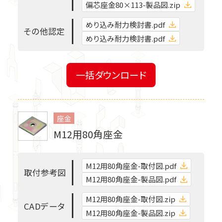
偏芯座金80×113-製品図.zip
リフォーム金物
めり込み耐力検討書.pdf
そ
の
他
認
定
めり込み耐力検討書.pdf
筋かい接合金物
一括ダウンロード
柱接合金物
座金
ホールダウン金物関連
M12用80角座金
羽子板ボルト・短ざく金物
M12用80角座金-取付図.pdf
取
付
参
考
図
M12用80角座金-製品図.pdf
座金
M12用80角座金-取付図.zip
C
A
D
デ
ー
タ
M12用80角座金-製品図.zip