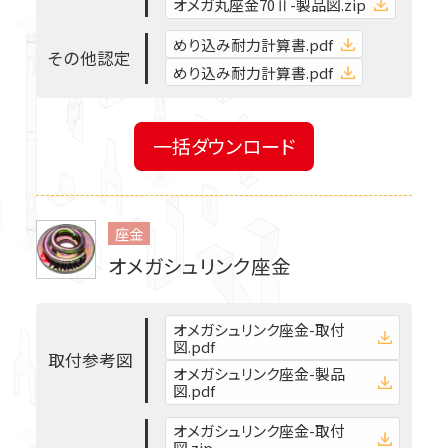
製品紹介
オメガ丸座金70Ⅱ-製品図.zip
施工部位から探す
めり込み耐力計算書.pdf
そ
の
他
認
定
めり込み耐力計算書.pdf
推奨金物から探す
告示1460号第1号
一括ダウンロード
告示1460号第2号
シリーズから探す
座金
オメガシュリンク座金
オメガシュリンク座金-取付
図.pdf
取
付
参
考
図
オメガシュリンク座金-製品
図.pdf
オメガシュリンク座金-取付
図.zip