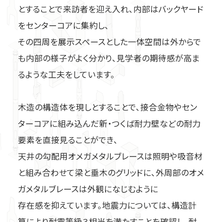
ビス、釘、ナット、他
ステンレス金物
とすることで来訪者を迎え入れ、内部はバックヤード
をセンターコアに集約し、
エコネクター
2×4用金物関連
その四周を展示スペースとした一体空間は外からで
も内部の様子がよく分かり、見学者の期待感が高ま
るような工夫をしています。
換気関連商品
木造の構造体を現しとすることで、接合金物やセン
ターコアに組み込んだ新・つくば耐力壁などの耐力
要素を直接見ることができ、
天井の勾配用オメガメタルブレースは照明や吸音材
と組み合わせて梁と垂木のグリッドに、外周部のオメ
ガメタルブレースは外観になじむように
製品紹介
存在感を抑えています。地震力については、構造計
施工部位から探す
算により耐震等級３相当を満たすことを確認し、耐