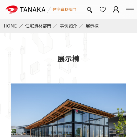
住宅資材部門
HOME
住宅資材部門
事例紹介
展示棟
トップページ
展示棟
中大規模非住宅対応金物
オメガメタルブレース
新・つくば耐力壁
T-WOOD FRAME
SSマルチ
リフォーム金物