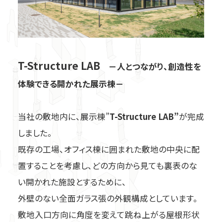
筋かい接合金物
柱接合金物
ホールダウン金物関連
T-Structure LAB
－人とつながり、創造性を
体験できる開かれた展示棟－
羽子板ボルト・短ざく金物
座金
当社の敷地内に、展示棟”
T-Structure LAB”
が完成
火打金物・たる木固定金物
しました。
既存の工場、オフィス棟に囲まれた敷地の中央に配
梁受け金物・大引き受け金物
置することを考慮し、どの方向から見ても裏表のな
い開かれた施設とするために、
スチール束・土台・基礎関連
外壁のない全面ガラス張の外観構成としています。
敷地入口方向に角度を変えて跳ね上がる屋根形状