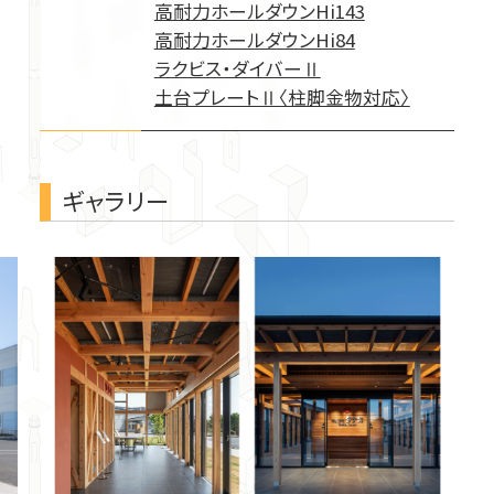
高耐力ホールダウンHi143
技術力
高耐力ホールダウンHi84
ラクビス・ダイバーⅡ
各種ダウンロード
土台プレートⅡ〈柱脚金物対応〉
Webカタログ
ギャラリー
事例紹介