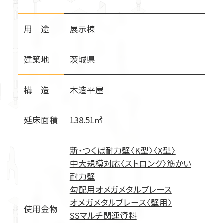
用 途
展示棟
建築地
茨城県
構 造
木造平屋
延床面積
138.51㎡
新・つくば耐力壁〈K型〉〈X型〉
中大規模対応〈ストロング〉筋かい
耐力壁
私たちの強み
勾配用オメガメタルブレース
オメガメタルブレース〈壁用〉
製販一貫品質
使用金物
SSマルチ関連資料